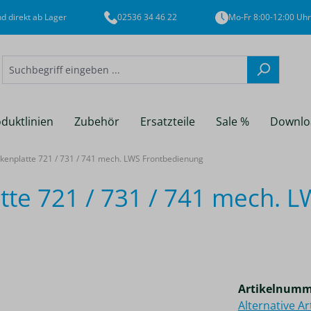
d direkt ab Lager
02536 34 46 22
Mo-Fr 8:00-12:00 Uhr
duktlinien
Zubehör
Ersatzteile
Sale %
Downlo
nplatte 721 / 731 / 741 mech. LWS Frontbedienung
e 721 / 731 / 741 mech. L
Artikelnumm
Alternative A