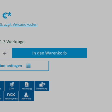
 €*
St. zzgl. Versandkosten
 1-3 Werktage
nzahl: Gib den gewünschten Wert ein od
In den Warenkorb
bot anfragen