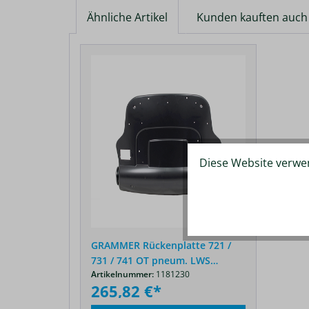
Ähnliche Artikel
Kunden kauften auch
Produktgalerie überspringen
Diese Website verwen
GRAMMER Rückenplatte 721 /
731 / 741 OT pneum. LWS
Artikelnummer:
1181230
Frontbedienung
265,82 €*