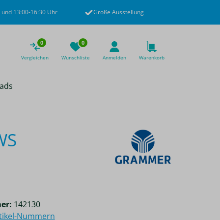
 und 13:00-16:30 Uhr
Große Ausstellung
0
0
Vergleichen
Wunschliste
Anmelden
Warenkorb
ads
WS
er:
142130
rtikel-Nummern