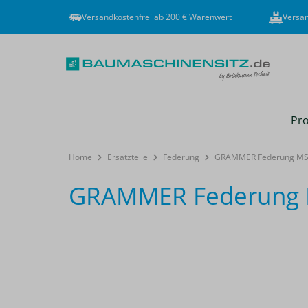
Versandkostenfrei ab 200 € Warenwert
Versan
Pro
Home
Ersatzteile
Federung
GRAMMER Federung MSG
GRAMMER Federung M
Bildergalerie überspringen