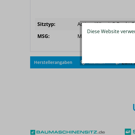
Sitztyp:
Actimo XXL mit 3-Punkt G
Diese Website verwen
MSG:
MSG 95 AL
Zum V
Herstellerangaben
Merken