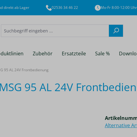
d direkt ab Lager
02536 34 46 22
Mo-Fr 8:00-12:00 Uhr
duktlinien
Zubehör
Ersatzteile
Sale %
Downlo
 95 AL 24V Frontbedienung
SG 95 AL 24V Frontbedie
Artikelnumm
Alternative A