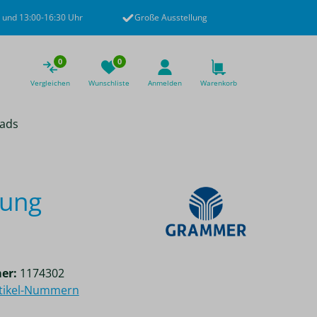
 und 13:00-16:30 Uhr
Große Ausstellung
0
0
Vergleichen
Wunschliste
Anmelden
Warenkorb
ads
nung
er:
1174302
rtikel-Nummern