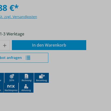
88 €*
St. zzgl. Versandkosten
 1-3 Werktage
nzahl: Gib den gewünschten Wert ein od
In den Warenkorb
bot anfragen