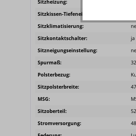
Sitzheizung:
op
Sitzkissen-Tiefeneinstellung:
ne
Sitzklimatisierung:
ne
Sitzkontaktschalter:
ja
Sitzneigungseinstellung:
ne
Spurmaß:
3
Polsterbezug:
Ku
Sitzpolsterbreite:
4
MSG:
M
Sitzoberteil:
5
Stromversorgung:
48
Federung:
Lu