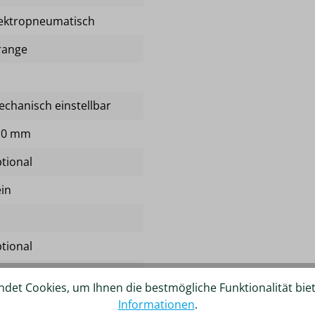
ektropneumatisch
range
chanisch einstellbar
10 mm
tional
in
tional
Punkt-Gurt, automatisch
det Cookies, um Ihnen die bestmögliche Funktionalität bie
o Sensitiv
Informationen
.