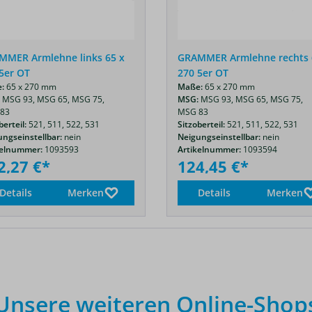
MMER Armlehne links 65 x
GRAMMER Armlehne rechts 
5er OT
270 5er OT
:
65 x 270 mm
Maße:
65 x 270 mm
MSG 93,
MSG 65,
MSG 75,
MSG:
MSG 93,
MSG 65,
MSG 75,
83
MSG 83
berteil:
521,
511,
522,
531
Sitzoberteil:
521,
511,
522,
531
ngseinstellbar:
nein
Neigungseinstellbar:
nein
kelnummer:
1093593
Artikelnummer:
1093594
2,27 €*
124,45 €*
Details
Merken
Details
Merken
Unsere weiteren Online-Shop