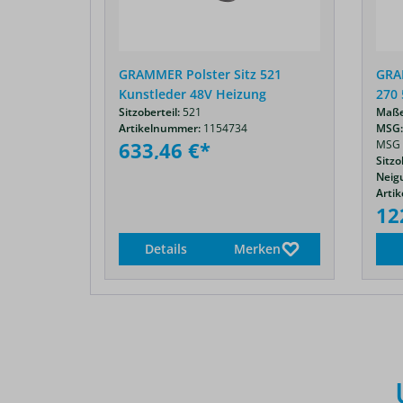
nks 60 x
GRAMMER Polster Sitz 521
GRA
Kunstleder 48V Heizung
270 
Sitzoberteil:
521
Maße
 83,
Artikelnummer:
1154734
MSG:
633,46 €*
MSG 
531
Sitzo
Neigu
Arti
12
rken
Details
Merken