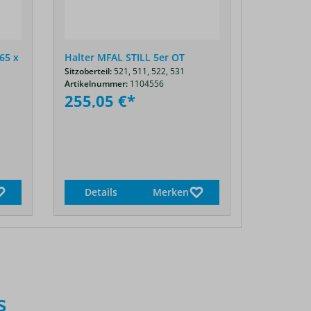
65 x
Halter MFAL STILL 5er OT
GRAMMER 
Sitzoberteil:
521,
511,
522,
531
Kunstlede
Artikelnummer:
1104556
Sitzoberteil:
255,05 €*
Artikelnum
569,78
Details
Merken
Detail
s