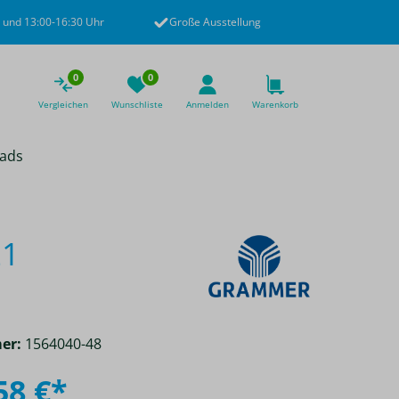
 und 13:00-16:30 Uhr
Große Ausstellung
0
0
Vergleichen
Wunschliste
Anmelden
Warenkorb
ads
21
er:
1564040-48
58 €*