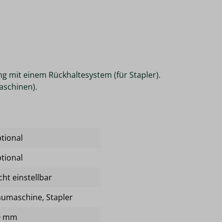
ung mit einem Rückhaltesystem (für Stapler).
maschinen).
tional
tional
cht einstellbar
aumaschine
, Stapler
0 mm