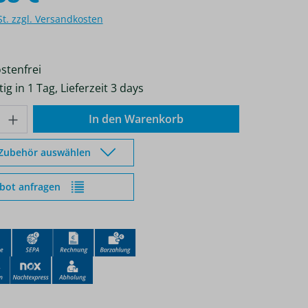
St. zzgl. Versandkosten
stenfrei
ig in 1 Tag, Lieferzeit 3 days
nzahl: Gib den gewünschten Wert ein od
In den Warenkorb
 Zubehör auswählen
bot anfragen