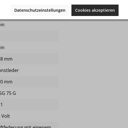
tional
Datenschutzeinstellungen
Cookies akzeptieren
in
in
in
28 mm
nstleder
70 mm
SG 75 G
21
 Volt
ftfederung mit eigenem