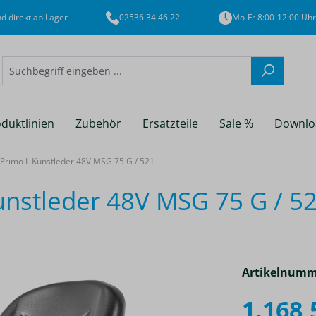
d direkt ab Lager
02536 34 46 22
Mo-Fr 8:00-12:00 Uhr
duktlinien
Zubehör
Ersatzteile
Sale %
Downlo
imo L Kunstleder 48V MSG 75 G / 521
stleder 48V MSG 75 G / 5
Artikelnumm
1.168,