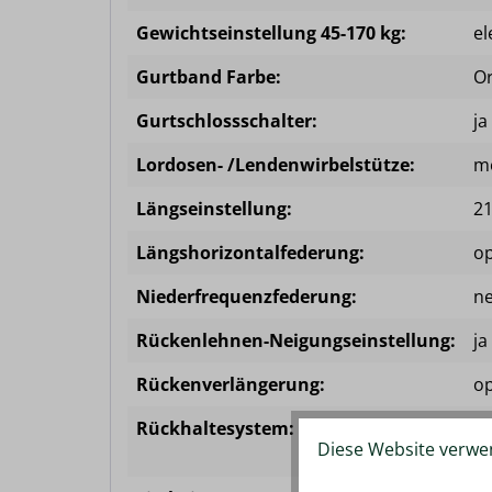
Gewichtseinstellung 45-170 kg:
el
Gurtband Farbe:
O
Gurtschlossschalter:
ja
Lordosen- /Lendenwirbelstütze:
me
Längseinstellung:
2
Längshorizontalfederung:
op
Niederfrequenzfederung:
ne
Rückenlehnen-Neigungseinstellung:
ja
Rückenverlängerung:
op
Rückhaltesystem:
2-
Diese Website verwen
Du