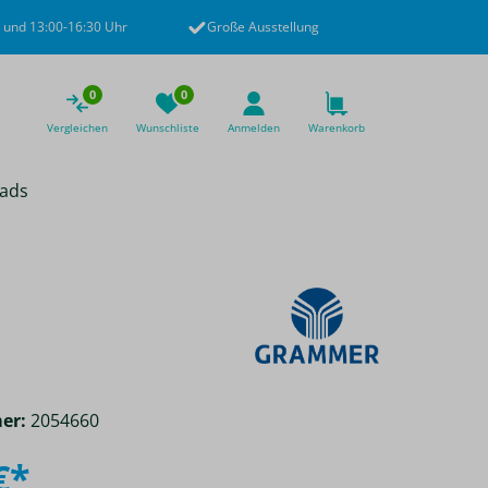
 und 13:00-16:30 Uhr
Große Ausstellung
0
0
Vergleichen
Wunschliste
Anmelden
Warenkorb
ads
er:
2054660
€*