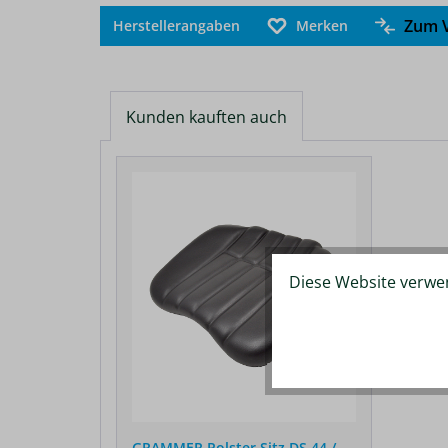
Zum V
Herstellerangaben
Merken
Kunden kauften auch
Produktgalerie überspringen
Diese Website verwen
GRAMMER Polster Sitz DS 44 /