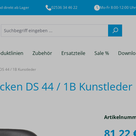
d direkt ab Lager
02536 34 46 22
Mo-Fr 8:00-12:00 Uhr
duktlinien
Zubehör
Ersatzteile
Sale %
Downlo
S 44 / 1B Kunstleder
ken DS 44 / 1B Kunstleder
Artikelnumm
81,22 