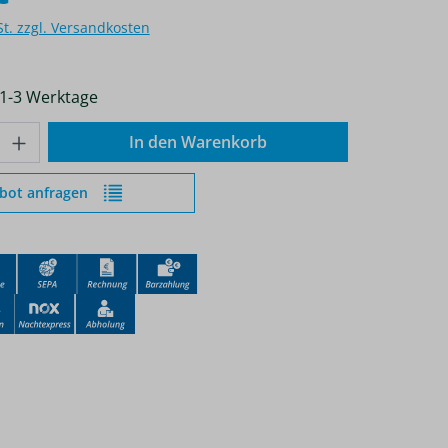
St. zzgl. Versandkosten
 1-3 Werktage
nzahl: Gib den gewünschten Wert ein od
In den Warenkorb
bot anfragen