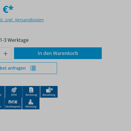
 €*
St. zzgl. Versandkosten
 1-3 Werktage
nzahl: Gib den gewünschten Wert ein od
In den Warenkorb
bot anfragen