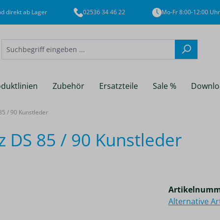
d direkt ab Lager
02536 34 46 22
Mo-Fr 8:00-12:00 Uhr
duktlinien
Zubehör
Ersatzteile
Sale %
Downlo
5 / 90 Kunstleder
 DS 85 / 90 Kunstleder
Artikelnumm
Alternative A