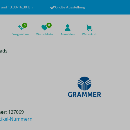
 und 13:00-16:30 Uhr
Große Ausstellung
0
0
Vergleichen
Wunschliste
Anmelden
Warenkorb
ads
er:
127069
rtikel-Nummern