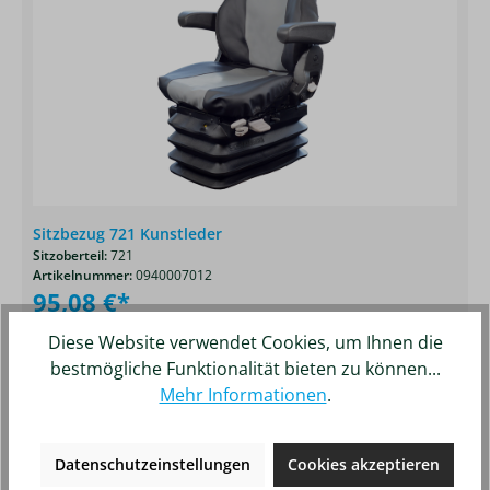
Sitzbezug 721 Kunstleder
Sitzoberteil:
721
Artikelnummer:
0940007012
95,08 €*
Diese Website verwendet Cookies, um Ihnen die
bestmögliche Funktionalität bieten zu können...
Details
Merken
Mehr Informationen
.
Produktgalerie überspringen
Ähnliche Artikel
Datenschutzeinstellungen
Cookies akzeptieren