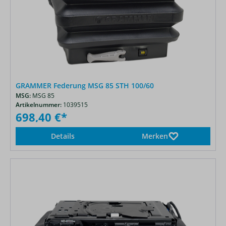
GRAMMER Federung MSG 85 STH 100/60
MSG:
MSG 85
Artikelnummer:
1039515
698,40 €*
Details
Merken