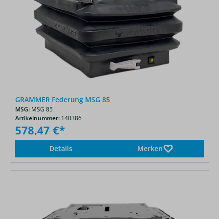
GRAMMER Federung MSG 85
MSG:
MSG 85
Artikelnummer:
140386
578,47 €*
Details
Merken