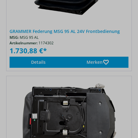
GRAMMER Federung MSG 95 AL 24V Frontbedienung
MSG:
MSG 95 AL
Artikelnummer:
1174302
1.730,88 €*
Details
Merken