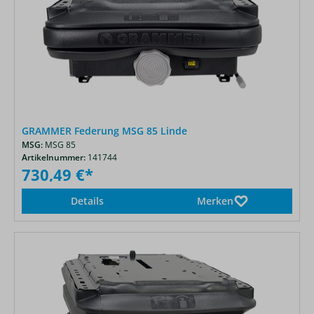
GRAMMER Federung MSG 85 Linde
MSG:
MSG 85
Artikelnummer:
141744
730,49 €*
Details
Merken