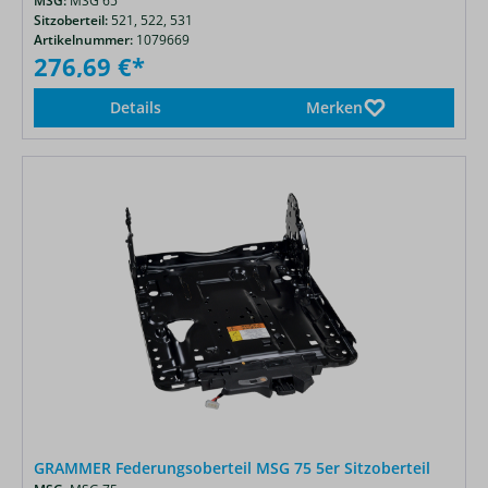
MSG:
MSG 65
Sitzoberteil:
521,
522,
531
Artikelnummer:
1079669
276,69 €*
Details
Merken
GRAMMER Federungsoberteil MSG 75 5er Sitzoberteil