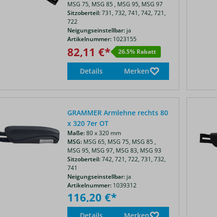
MSG 75,
MSG 85 ,
MSG 95,
MSG 97
Sitzoberteil:
731,
732,
741,
742,
721,
722
Neigungseinstellbar:
ja
Artikelnummer:
1023155
82,11 €*
26.5% Rabatt
Details
Merken
GRAMMER Armlehne rechts 80
x 320 7er OT
Maße:
80 x 320 mm
MSG:
MSG 65,
MSG 75,
MSG 85 ,
MSG 95,
MSG 97,
MSG 83,
MSG 93
Sitzoberteil:
742,
721,
722,
731,
732,
741
Neigungseinstellbar:
ja
Artikelnummer:
1039312
116,20 €*
Details
Merken