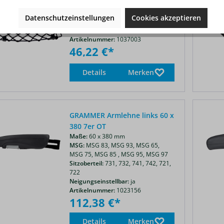
GRAMMER Ablagenetz 7er
Sitzoberteil
Datenschutzeinstellungen
Cookies akzeptieren
Sitzoberteil:
732,
741,
742,
721,
722,
731
Artikelnummer:
1037003
46,22 €*
Details
Merken
GRAMMER Armlehne links 60 x
380 7er OT
Maße:
60 x 380 mm
MSG:
MSG 83,
MSG 93,
MSG 65,
MSG 75,
MSG 85 ,
MSG 95,
MSG 97
Sitzoberteil:
731,
732,
741,
742,
721,
722
Neigungseinstellbar:
ja
Artikelnummer:
1023156
112,38 €*
Details
Merken