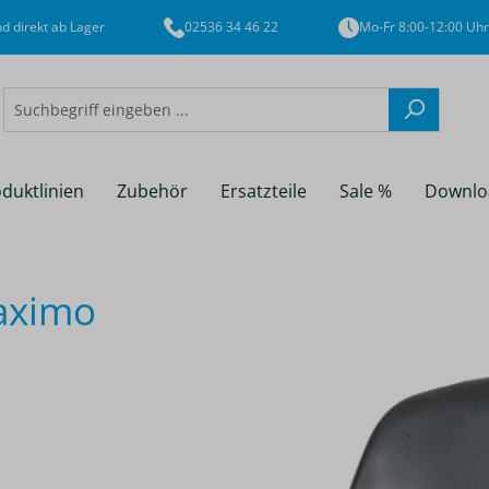
d direkt ab Lager
02536 34 46 22
Mo-Fr 8:00-12:00 Uhr
duktlinien
Zubehör
Ersatzteile
Sale %
Downlo
aximo