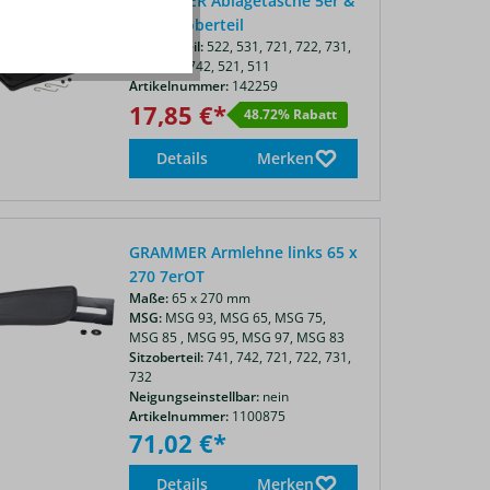
GRAMMER Ablagetasche 5er &
7er Sitzoberteil
Sitzoberteil:
522,
531,
721,
722,
731,
732,
741,
742,
521,
511
Artikelnummer:
142259
17,85 €*
48.72% Rabatt
Details
Merken
GRAMMER Armlehne links 65 x
270 7erOT
Maße:
65 x 270 mm
MSG:
MSG 93,
MSG 65,
MSG 75,
MSG 85 ,
MSG 95,
MSG 97,
MSG 83
Sitzoberteil:
741,
742,
721,
722,
731,
732
Neigungseinstellbar:
nein
Artikelnummer:
1100875
71,02 €*
Details
Merken