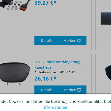
39,27 €*
Details
Merken
Bezug Rückenverlängerung
Kunstleder
Artikelnummer:
0901007012
26,18 €*
Details
Merken
det Cookies, um Ihnen die bestmögliche Funktionalität bie
%
Informationen
.