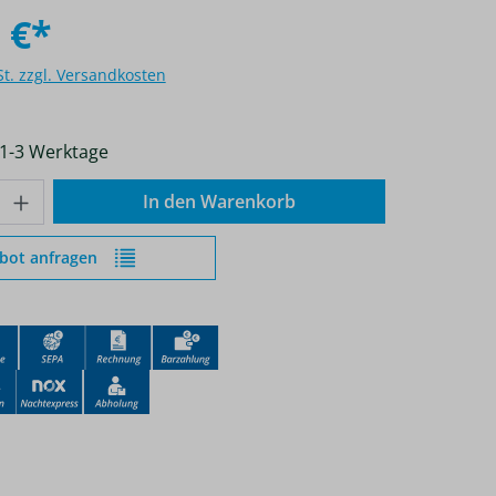
 €*
St. zzgl. Versandkosten
 1-3 Werktage
nzahl: Gib den gewünschten Wert ein od
In den Warenkorb
bot anfragen