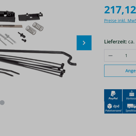
217,12
Preise inkl. Mw
Lieferzeit:
ca.
Produkt A
Ange