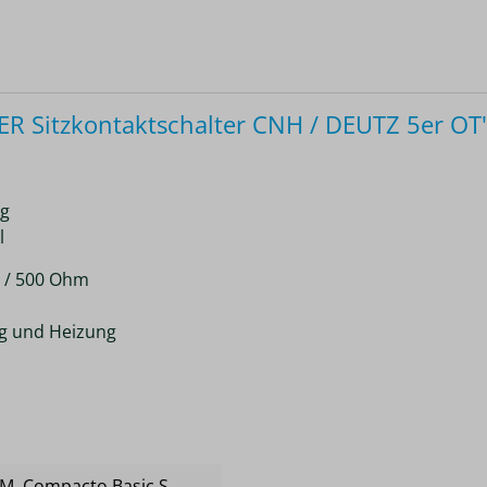
 Sitzkontaktschalter CNH / DEUTZ 5er OT
ng
l
0 / 500 Ohm
ng und Heizung
 M
, Compacto Basic S
,