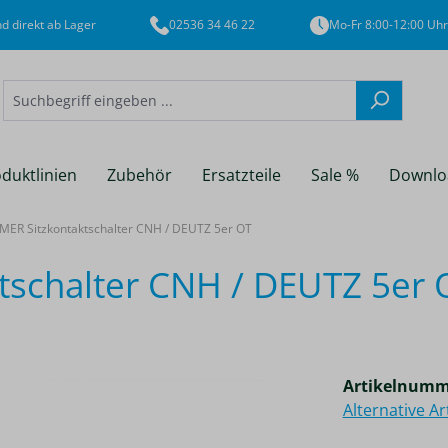
d direkt ab Lager
02536 34 46 22
Mo-Fr 8:00-12:00 Uhr
duktlinien
Zubehör
Ersatzteile
Sale %
Downlo
ER Sitzkontaktschalter CNH / DEUTZ 5er OT
schalter CNH / DEUTZ 5er 
Artikelnumm
Alternative A