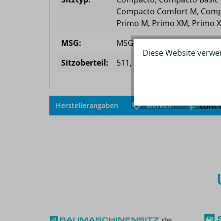
Compacto Comfort M
, Com
Primo M
, Primo XM
, Primo 
MSG:
MSG 65
, MSG 83
, MSG 93
Diese Website verwen
Sitzoberteil:
511
, 521
, 522
, 531
Zum V
Herstellerangaben
Merken