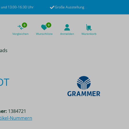
 und 13:00-16:30 Uhr
Große Ausstellung
0
0
Vergleichen
Wunschliste
Anmelden
Warenkorb
ads
OT
er:
1384721
rtikel-Nummern