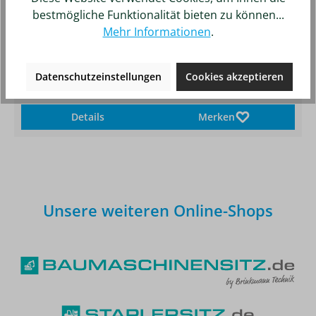
bestmögliche Funktionalität bieten zu können...
Mehr Informationen
.
Sitzbezug 522 Kunstleder
Sitzoberteil:
522
Artikelnummer:
0950007012
Datenschutzeinstellungen
Cookies akzeptieren
83,18 €*
Details
Merken
Unsere weiteren Online-Shops