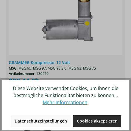
GRAMMER Kompressor 12 Volt
MSG:
MSG 95,
MSG 97,
MSG 90.3 C,
MSG 93,
MSG 75
Artikelnummer:
130670
208,44 €*
Diese Website verwendet Cookies, um Ihnen die
Details
Merken
bestmögliche Funktionalität bieten zu können...
Mehr Informationen
.
Produktgalerie überspringen
Ähnliche Artikel
Datenschutzeinstellungen
Cookies akzeptieren