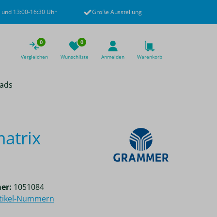
 und 13:00-16:30 Uhr
Große Ausstellung
0
0
Vergleichen
Wunschliste
Anmelden
Warenkorb
ads
atrix
er:
1051084
rtikel-Nummern