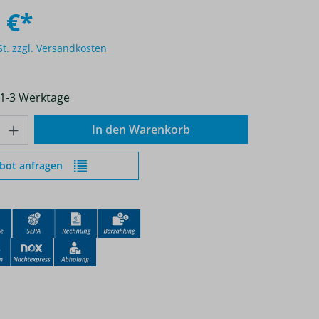
 €*
St. zzgl. Versandkosten
 1-3 Werktage
nzahl: Gib den gewünschten Wert ein od
In den Warenkorb
bot anfragen