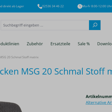
d direkt ab Lager
02536 34 46 22
Mo-Fr 8:00-12:00 Uhr
duktlinien
Zubehör
Ersatzteile
Sale %
Downlo
SG 20 Schmal Stoff matrix
ken MSG 20 Schmal Stoff m
Artikelnumm
Alternative A