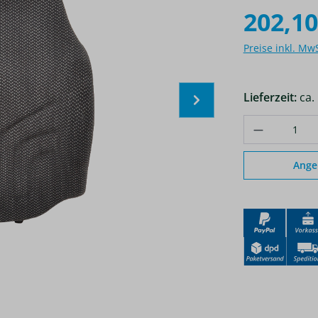
202,10
Preise inkl. Mw
Lieferzeit:
ca.
Produkt A
Ange