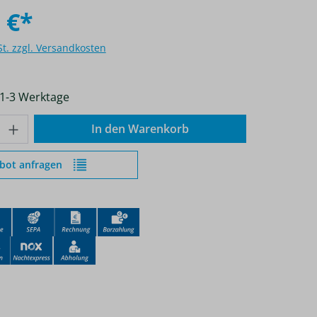
 €*
St. zzgl. Versandkosten
 1-3 Werktage
nzahl: Gib den gewünschten Wert ein od
In den Warenkorb
bot anfragen