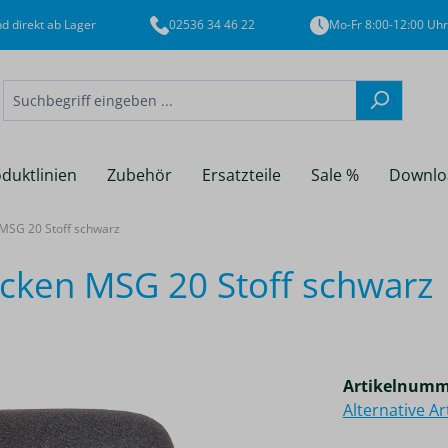
d direkt ab Lager
02536 34 46 22
Mo-Fr 8:00-12:00 Uhr
duktlinien
Zubehör
Ersatzteile
Sale %
Downlo
MSG 20 Stoff schwarz
ken MSG 20 Stoff schwarz
Artikelnumm
Alternative A