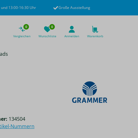
 und 13:00-16:30 Uhr
Große Ausstellung
0
0
Vergleichen
Wunschliste
Anmelden
Warenkorb
ads
er:
134504
rtikel-Nummern