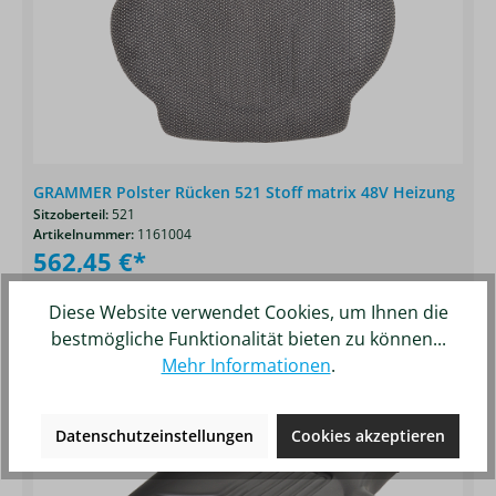
GRAMMER Polster Rücken 521 Stoff matrix 48V Heizung
Sitzoberteil:
521
Artikelnummer:
1161004
562,45 €*
Details
Merken
Diese Website verwendet Cookies, um Ihnen die
bestmögliche Funktionalität bieten zu können...
Mehr Informationen
.
Produktgalerie überspringen
Ähnliche Artikel
Datenschutzeinstellungen
Cookies akzeptieren