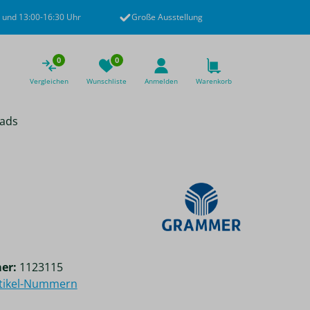
 und 13:00-16:30 Uhr
Große Ausstellung
0
0
Vergleichen
Wunschliste
Anmelden
Warenkorb
ads
er:
1123115
rtikel-Nummern