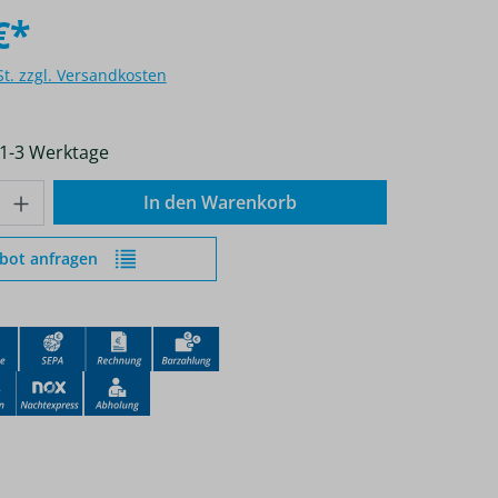
€*
St. zzgl. Versandkosten
 1-3 Werktage
nzahl: Gib den gewünschten Wert ein od
In den Warenkorb
bot anfragen