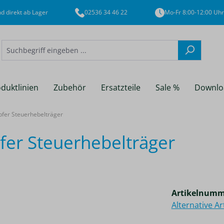
d direkt ab Lager
02536 34 46 22
Mo-Fr 8:00-12:00 Uhr
duktlinien
Zubehör
Ersatzteile
Sale %
Downlo
er Steuerhebelträger
r Steuerhebelträger
Artikelnumm
Alternative A