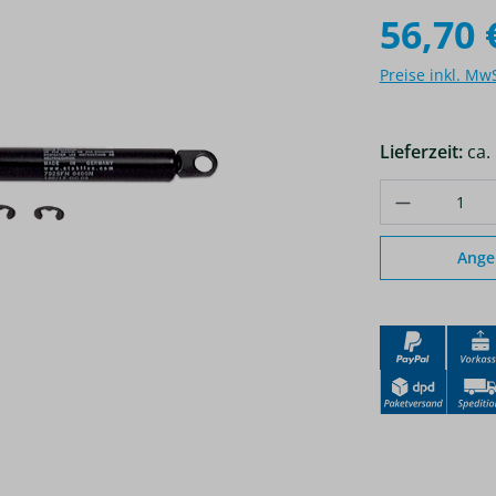
56,70 
Preise inkl. Mw
Lieferzeit:
ca.
Produkt A
Ange