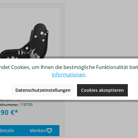
det Cookies, um Ihnen die bestmögliche Funktionalität bie
Informationen
.
Datenschutzeinstellungen
Cookies akzeptieren
MMER Beschlag H90 links
berteil:
H 90
kelnummer:
118705
,90 €*
Details
Merken