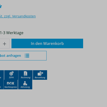
*
St. zzgl. Versandkosten
 1-3 Werktage
nzahl: Gib den gewünschten Wert ein od
In den Warenkorb
bot anfragen