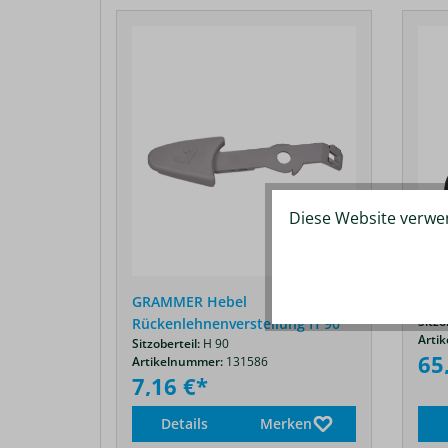
Produktgalerie überspringen
Diese Website verwen
GRAMMER Hebel
GRA
Sitzo
Rückenlehnenverstellung H 90
Arti
Sitzoberteil:
H 90
65
Artikelnummer:
131586
7,16 €*
Details
Merken