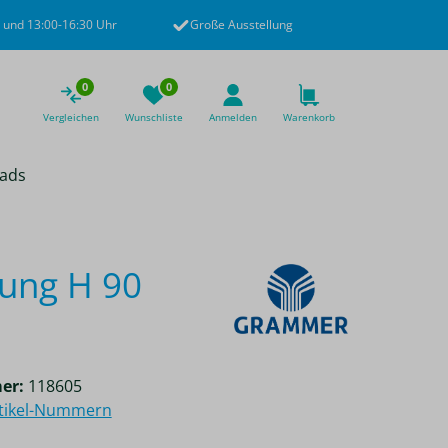
 und 13:00-16:30 Uhr
Große Ausstellung
0
0
Vergleichen
Wunschliste
Anmelden
Warenkorb
ads
ung H 90
er:
118605
rtikel-Nummern