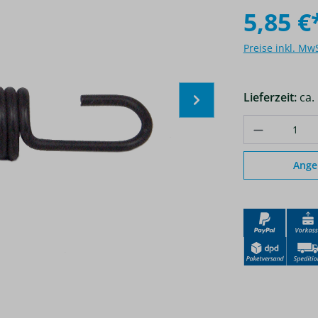
5,85 €
Preise inkl. Mw
Lieferzeit:
ca.
Produkt A
Ange