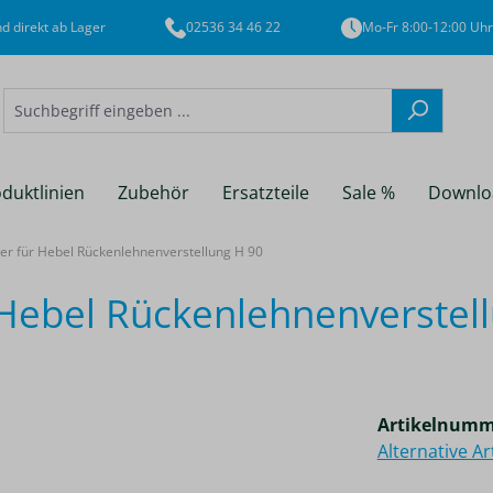
d direkt ab Lager
02536 34 46 22
Mo-Fr 8:00-12:00 Uhr
duktlinien
Zubehör
Ersatzteile
Sale %
Downlo
 für Hebel Rückenlehnenverstellung H 90
ebel Rückenlehnenverstell
Artikelnumm
Alternative A