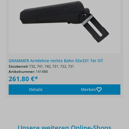
GRAMMER Armlehne rechts Bahn 55x331 7er OT
Sitzoberteil:
732,
741,
742,
721,
722,
731
Artikelnummer:
141488
261,80 €*
Details
Merken
Unsere weiteren Online-Shops