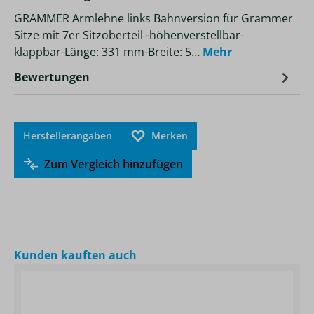
GRAMMER Armlehne links Bahnversion für Grammer
Sitze mit 7er Sitzoberteil -höhenverstellbar-
klappbar-Länge: 331 mm-Breite: 5…
Mehr
Bewertungen
Herstellerangaben
Merken
Zum Vergleich hinzufügen
Produktgalerie überspringen
Kunden kauften auch