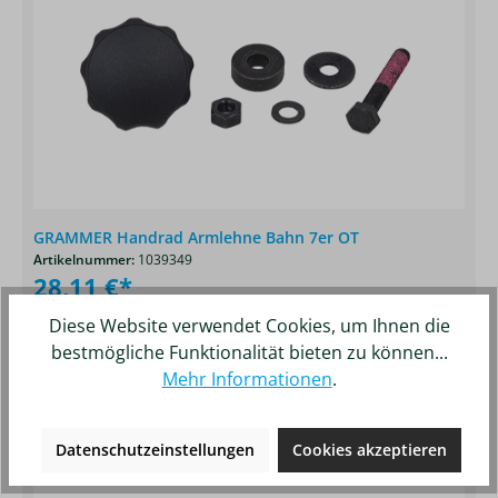
GRAMMER Handrad Armlehne Bahn 7er OT
Artikelnummer:
1039349
28,11 €*
Diese Website verwendet Cookies, um Ihnen die
Details
Merken
bestmögliche Funktionalität bieten zu können...
Mehr Informationen
.
Produktgalerie überspringen
Ähnliche Artikel
Datenschutzeinstellungen
Cookies akzeptieren