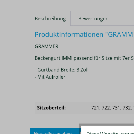
Beschreibung
Bewertungen
Produktinformationen "GRAMMER
GRAMMER
Beckengurt IMMI passend für Sitze mit 7er S
- Gurtband Breite: 3 Zoll
- Mit Aufroller
Sitzoberteil:
721
, 722
, 731
, 732
,
Zum V
Diese Website verwen
Herstellerangaben
Merken