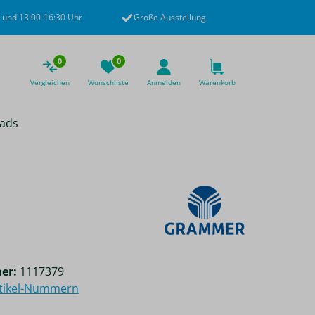
 und 13:00-16:30 Uhr
Große Ausstellung
0
0
Vergleichen
Wunschliste
Anmelden
Warenkorb
ads
er:
1117379
rtikel-Nummern