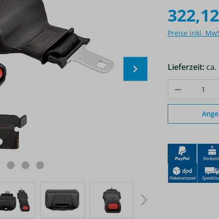
322,12
Preise inkl. Mw
Lieferzeit:
ca.
Produkt A
Ange