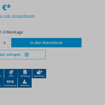
 €*
St. zzgl. Versandkosten
 1-3 Werktage
nzahl: Gib den gewünschten Wert ein od
In den Warenkorb
bot anfragen