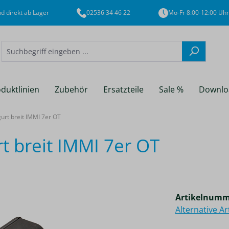
d direkt ab Lager
02536 34 46 22
Mo-Fr 8:00-12:00 Uhr
duktlinien
Zubehör
Ersatzteile
Sale %
Downlo
t breit IMMI 7er OT
 breit IMMI 7er OT
Artikelnumm
Alternative A