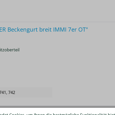
 Beckengurt breit IMMI 7er OT"
itzoberteil
 741
, 742
ergleich hinzufügen
det Cookies, um Ihnen die bestmögliche Funktionalität bie