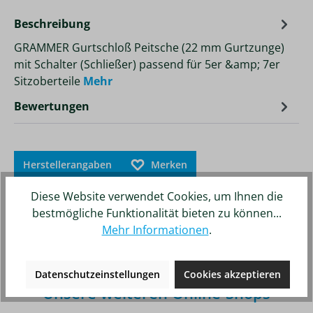
Beschreibung
GRAMMER Gurtschloß Peitsche (22 mm Gurtzunge)
mit Schalter (Schließer) passend für 5er &amp; 7er
Sitzoberteile
Mehr
Bewertungen
Herstellerangaben
Merken
Zum Vergleich hinzufügen
Diese Website verwendet Cookies, um Ihnen die
bestmögliche Funktionalität bieten zu können...
Mehr Informationen
.
Datenschutzeinstellungen
Cookies akzeptieren
Unsere weiteren Online-Shops